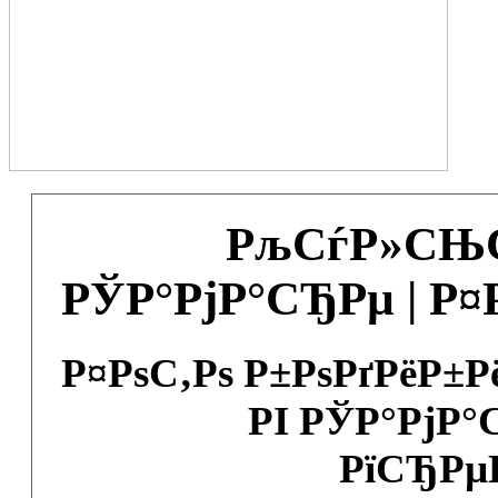
РљСѓР»СЊС
РЎР°РјР°СЂРµ | Р
Р¤РѕС‚Рѕ Р±РѕРґРёР±
РІ РЎР°РјР°
РїСЂРµ