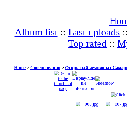
Ho
Album list
::
Last uploads
:
Top rated
::
My
Home
>
Соревнования
>
Открытый чемпионат Самары