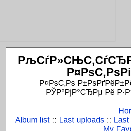
РљСѓР»СЊС‚СѓСЂРёР
Р¤РѕС‚РѕР
Р¤РѕС‚Рѕ Р±РѕРґРёР±Р
РЎР°РјР°СЂРµ Рё Р·Р
Ho
Album list
::
Last uploads
::
Last
My Favo