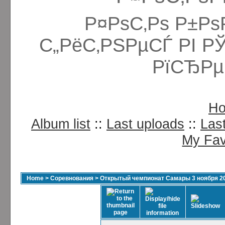
Р¤РѕС‚Рѕ Р±Рѕ
С„РёС‚РЅРµСЃ РІ Р
РїСЂРµ
H
Album list
::
Last uploads
::
Las
My Fav
Home
>
Соревнования
>
Открытый чемпионат Самары 3 ноября 2