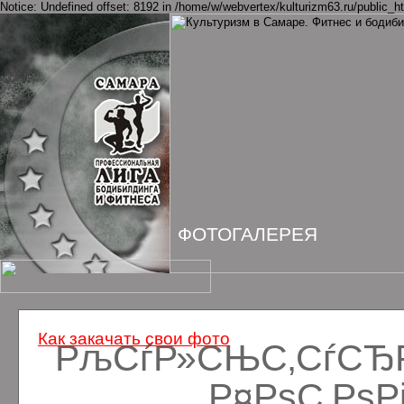
Notice: Undefined offset: 8192 in /home/w/webvertex/kulturizm63.ru/public_ht
ФОТОГАЛЕРЕЯ
Как закачать свои фото
РљСѓР»СЊС‚СѓСЂРё
Р¤РѕС‚Рѕ