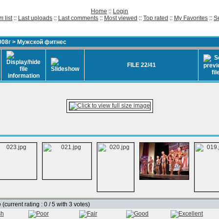
Home
::
Login
 list
::
Last uploads
::
Last comments
::
Most viewed
::
Top rated
::
My Favorites
::
S
008г
>
Мужской фитнес
FILE 22/41
e
(current rating : 0 / 5 with 3 votes)