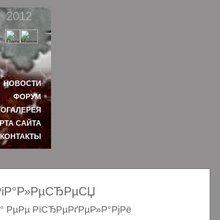
2012
НОВОСТИ
ФОРУМ
ОГАЛЕРЕЯ
РТА САЙТА
КОНТАКТЫ
ѕРіР°Р»РµСЂРµСЏ
Р° РµРµ РїСЂРµРґРµР»Р°РјРё