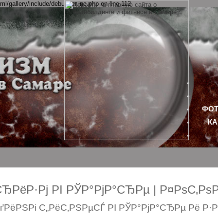
ml/gallery/include/debugger.inc.php on line 112
ФОТ
КА
РёР·Рј РІ РЎР°РјР°СЂРµ | Р¤РѕС‚Р
РёРЅРі С„РёС‚РЅРµСЃ РІ РЎР°РјР°СЂРµ Рё Р·