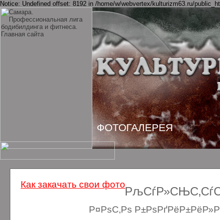
Notice: Undefined offset: 8192 in /home/w/webvertex/kulturizm63.ru/public_ht
ФОТОГАЛЕРЕЯ
Как закачать свои фото
РљСѓР»СЊС‚СѓСЂ
Р¤РѕС‚Рѕ Р±РѕРґРёР±РёР»Рґ