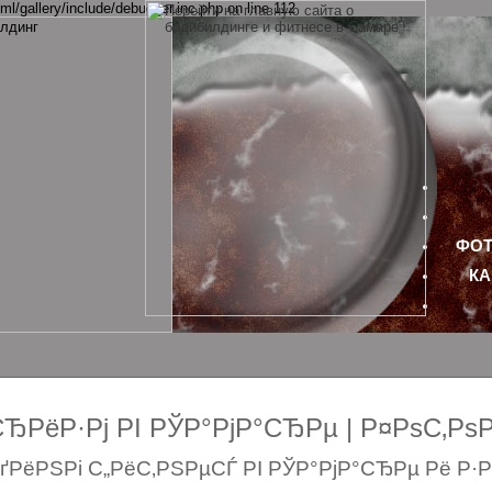
ml/gallery/include/debugger.inc.php on line 112
ФОТ
КА
РёР·Рј РІ РЎР°РјР°СЂРµ | Р¤РѕС‚Р
РёРЅРі С„РёС‚РЅРµСЃ РІ РЎР°РјР°СЂРµ Рё Р·