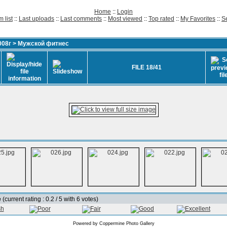
Home
::
Login
 list
::
Last uploads
::
Last comments
::
Most viewed
::
Top rated
::
My Favorites
::
S
008г
>
Мужской фитнес
FILE 18/41
e
(current rating : 0.2 / 5 with 6 votes)
Powered by
Coppermine Photo Gallery