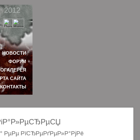
2012
НОВОСТИ
ФОРУМ
ОГАЛЕРЕЯ
РТА САЙТА
КОНТАКТЫ
ѕРіР°Р»РµСЂРµСЏ
Р° РµРµ РїСЂРµРґРµР»Р°РјРё