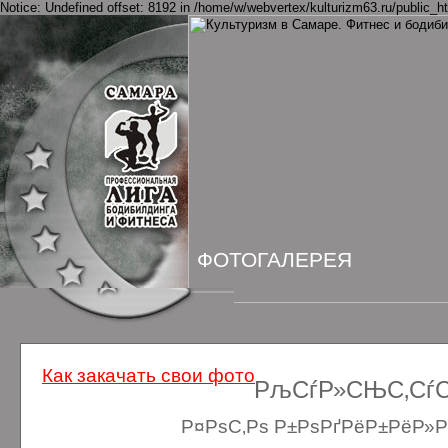
Notice: Undefined offset: 8192 in /home/w/webvertex/kulturizm63.ru/public_ht
ФОТОГАЛЕРЕЯ
Как закачать свои фото
РљСѓР»СЊС‚СѓСЂ
Р¤РѕС‚Рѕ Р±РѕРґРёР±РёР»Рґ