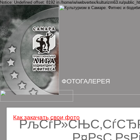
Notice: Undefined offset: 8192 in /home/w/webvertex/kulturizm63.ru/public_ht
ФОТОГАЛЕРЕЯ
Как закачать свои фото
РљСѓР»СЊС‚СѓСЂРё
Р¤РѕС‚Рѕ