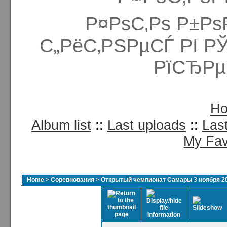
Р¤РѕС‚Рѕ Р±Рѕ
С„РёС‚РЅРµСЃ РІ Р
РїСЂРµ
H
Album list
::
Last uploads
::
Las
My Fav
Home
>
Соревнования
>
Открытый чемпионат Самары 3 ноября 2