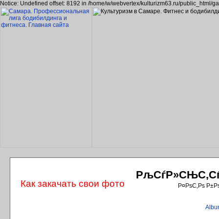
Notice: Undefined offset: 8192 in /home/w/webvertex/kulturizm63.ru/public_html/ga
РљСѓР»СЊС‚СѓС
Как закачать свои фото
Р¤РѕС‚Рѕ Р±Р
Album