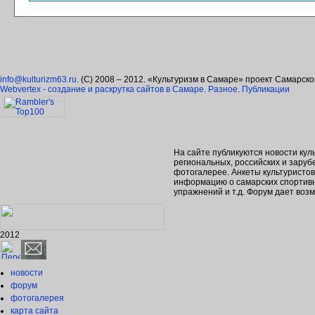
info@kulturizm63.ru
. (C) 2008 – 2012. «Культуризм в Самаре» проект Самарск
Webvertex - создание и раскрутка сайтов в Самаре
.
Разное
.
Публикации
На сайте публикуются новости кул
региональных, российских и зару
фотогалерее. Анкеты культуристо
информацию о самарских спортивн
упражнений и т.д. Форум дает во
2012
новости
форум
фотогалерея
карта сайта