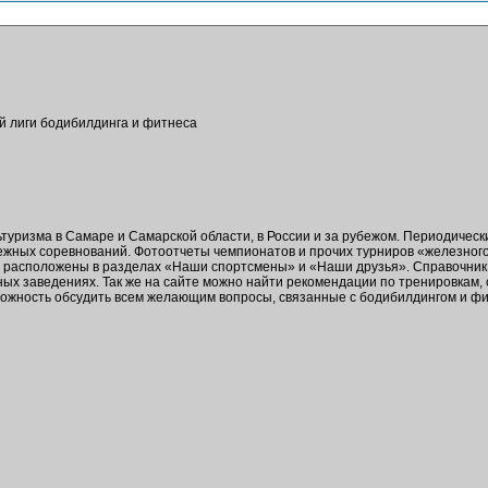
ой лиги бодибилдинга и фитнеса
ьтуризма в Самаре и Самарской области, в России и за рубежом. Периодичес
бежных соревнований. Фотоотчеты чемпионатов и прочих турниров «железног
в расположены в разделах «Наши спортсмены» и «Наши друзья». Справочник 
ых заведениях. Так же на сайте можно найти рекомендации по тренировкам,
зможность обсудить всем желающим вопросы, связанные с бодибилдингом и ф