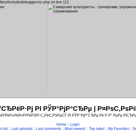
llery/include/debugger.inc.php on line 112
ЂРёР·Рј РІ РЎР°РјР°СЂРµ | Р¤РѕС‚Рѕ
ѕРґРёР±РёР»РґРёРЅРі С„РёС‚РЅРµСЃ РІ РЎР°РјР°СЂРµ Рё Р·Р° РµРµ РїСЂР
Home
::
Login
 list
::
Last uploads
::
Last comments
::
Most viewed
::
Top rated
::
My Favorites
::
S