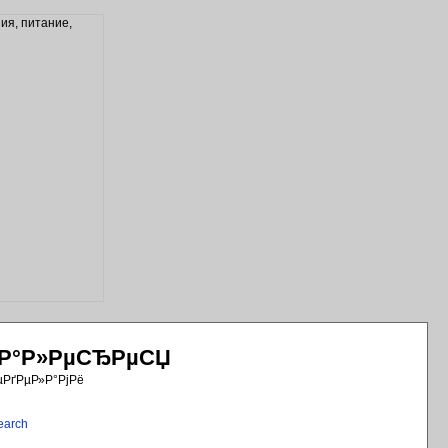
РіР°Р»РµСЂРµСЏ
µРґРµР»Р°РјРё
earch