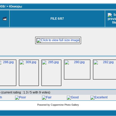
008г
>
Юниоры
FILE 6/87
e
(current rating : 1.3 / 5 with 9 votes)
Powered by
Coppermine Photo Gallery