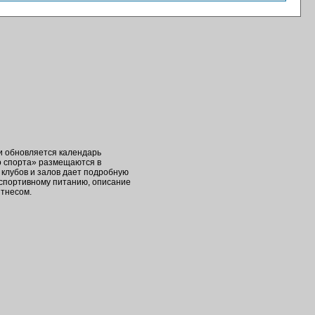
ки обновляется календарь
о спорта» размещаются в
клубов и залов дает подробную
 спортивному питанию, описание
итнесом.