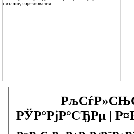
РљСѓР»СЊС
РЎР°РјР°СЂРµ | Р