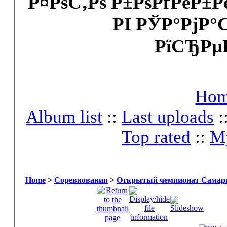
Р¤РѕС‚Рѕ Р±РѕРґРёР±
РІ РЎР°РјР°
РїСЂРµ
Ho
Album list
::
Last uploads
:
Top rated
::
My
Home
>
Соревнования
>
Открытый чемпионат Самары