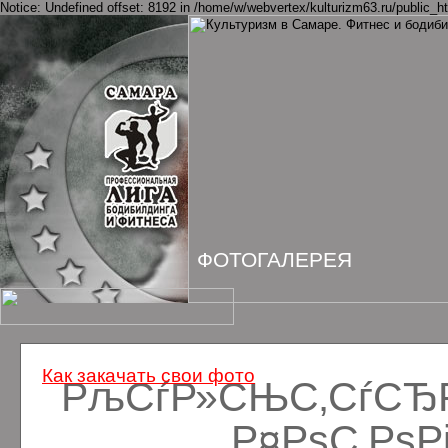
Notice: Undefined offset: 8192 in /home/w/webvertex/kulturizm63.ru/public_ht
ФОТОГАЛЕРЕЯ
Как закачать свои фото
РљСѓР»СЊС‚СѓСЂРё
Р¤РѕС‚Рѕ