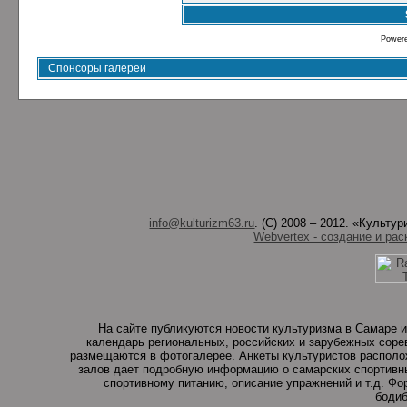
Power
Спонсоры галереи
info@kulturizm63.ru
. (C) 2008 – 2012. «Культ
Webvertex - создание и рас
На сайте публикуются новости культуризма в Самаре и
календарь региональных, российских и зарубежных соре
размещаются в фотогалерее. Анкеты культуристов располо
залов дает подробную информацию о самарских спортивны
спортивному питанию, описание упражнений и т.д. Ф
бодиб