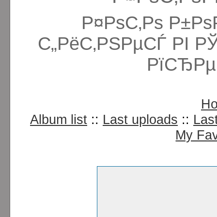
Р¤РѕС‚Рѕ Р±Рѕ
С„РёС‚РЅРµСЃ РІ Р
РїСЂРµ
H
Album list
::
Last uploads
::
Las
My Fav