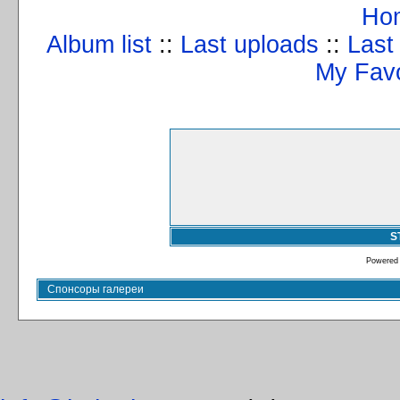
Ho
Album list
::
Last uploads
::
Last
My Favo
S
Powered
Спонсоры галереи
info@kulturizm63.ru
. (C) 2008 – 