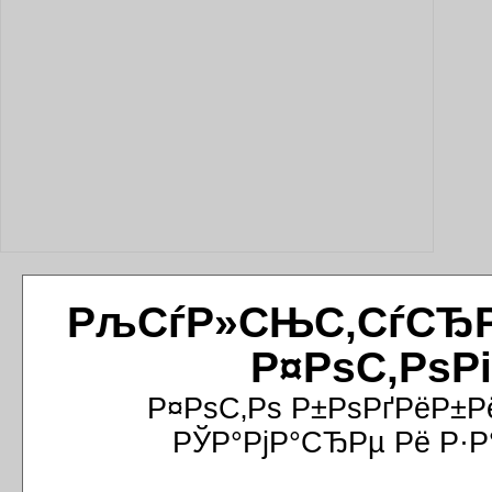
РљСѓР»СЊС‚СѓСЂРёР
Р¤РѕС‚РѕР
Р¤РѕС‚Рѕ Р±РѕРґРёР±Р
РЎР°РјР°СЂРµ Рё Р·Р