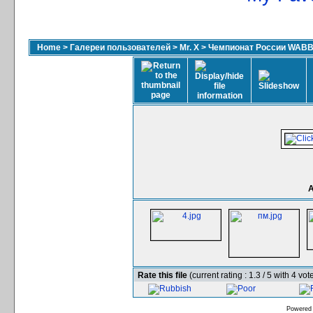
Home
>
Галереи пользователей
>
Mr. X
>
Чемпионат России WABB
А
Rate this file
(current rating : 1.3 / 5 with 4 vot
Powered