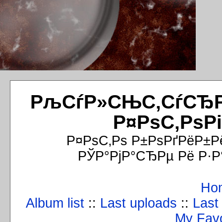
РљСѓР»СЊС‚СѓСЂРёР
Р¤РѕС‚РѕР
Р¤РѕС‚Рѕ Р±РѕРґРёР±Р
РЎР°РјР°СЂРµ Рё Р·Р
Ho
Album list
::
Last uploads
::
Last
My Favo