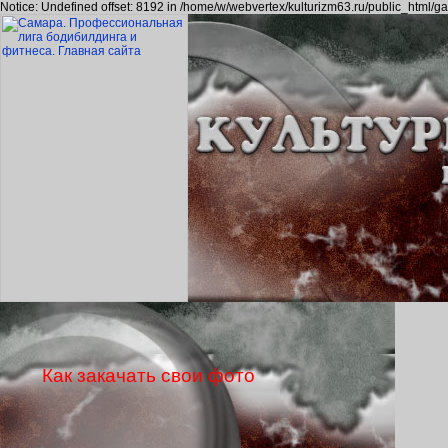
Notice: Undefined offset: 8192 in /home/w/webvertex/kulturizm63.ru/public_html/ga
Как закачать свои фото