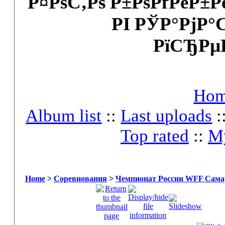
Р¤РѕС‚Рѕ Р±РѕРґРёР±
РІ РЎР°РјР°
РїСЂРµ
Ho
Album list
::
Last uploads
:
Top rated
::
My
Home
>
Соревнования
>
Чемпионат России WFF Самар