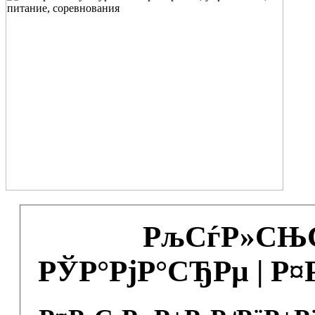
РљСѓР»СЊС
РЎР°РјР°СЂРµ | Р