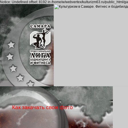
Notice: Undefined offset: 8192 in /home/w/webvertex/kulturizm63.ru/public_html/ga
Как закачать свои фото