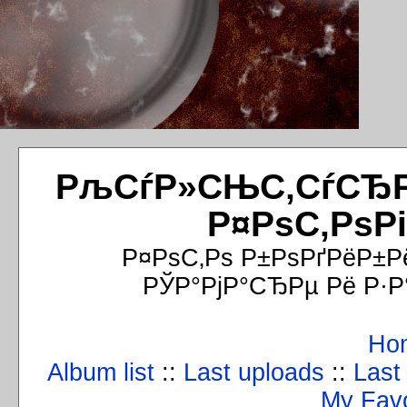
РљСѓР»СЊС‚СѓСЂРёР
Р¤РѕС‚РѕР
Р¤РѕС‚Рѕ Р±РѕРґРёР±Р
РЎР°РјР°СЂРµ Рё Р·Р
Ho
Album list
::
Last uploads
::
Last
My Favo