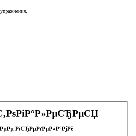
ѕС‚РѕРіР°Р»РµСЂРµСЏ
 РµРµ РїСЂРµРґРµР»Р°РјРё