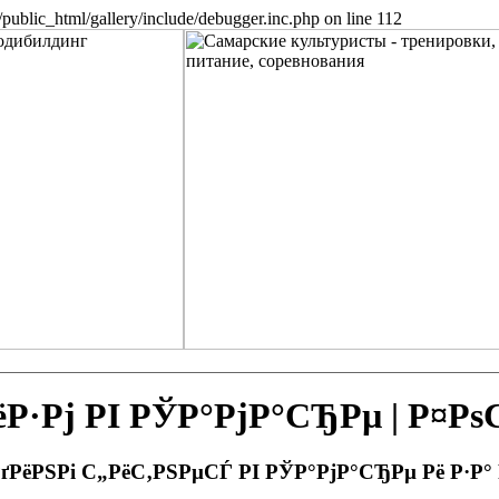
public_html/gallery/include/debugger.inc.php on line 112
Рј РІ РЎР°РјР°СЂРµ | Р¤Р
РґРёРЅРі С„РёС‚РЅРµСЃ РІ РЎР°РјР°СЂРµ Рё Р·Р°