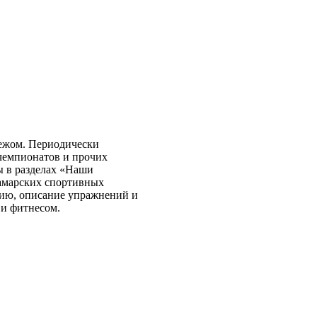
бежом. Периодически
чемпионатов и прочих
ы в разделах «Наши
самарских спортивных
нию, описание упражнений и
 и фитнесом.