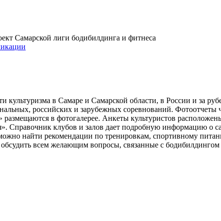
проект Самарской лиги бодибилдинга и фитнеса
икации
и культуризма в Самаре и Самарской области, в России и за ру
ональных, российских и зарубежных соревнований. Фотоотчеты 
» размещаются в фотогалерее. Анкеты культуристов расположен
». Справочник клубов и залов дает подробную информацию о 
е можно найти рекомендации по тренировкам, спортивному пита
ь обсудить всем желающим вопросы, связанные с бодибилдингом