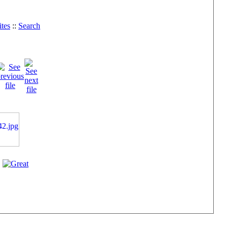
tes
::
Search