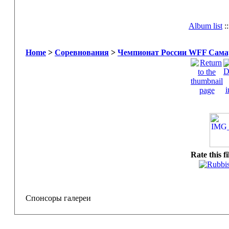
Album list
:
Home
>
Соревнования
>
Чемпионат России WFF Самар
Rate this f
Спонсоры галереи