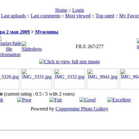
Home
::
Login
:
Last uploads
::
Last comments
::
Most viewed
::
Top rated
::
My Favori
а 2 мая 2009
>
Мужчины
FILE 267/277
ile
(current rating : 0.5 / 5 with 2 votes)
Powered by
Coppermine Photo Gallery