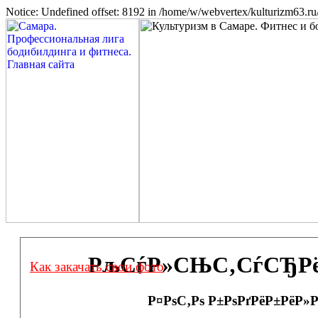
Notice: Undefined offset: 8192 in /home/w/webvertex/kulturizm63.ru/
РљСѓР»СЊС‚СѓСЂРёР·
Как закачать свои фото
Р¤РѕС‚Рѕ Р±РѕРґРёР±РёР»