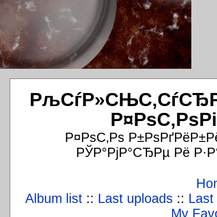
РљСѓР»СЊС‚СѓСЂРёР
Р¤РѕС‚РѕР
Р¤РѕС‚Рѕ Р±РѕРґРёР±Р
РЎР°РјР°СЂРµ Рё Р·Р
Ho
Album list
::
Last uploads
::
Last
My Favo