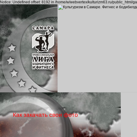
Notice: Undefined offset: 8192 in /home/w/webvertex/kulturizm63.ru/public_html/ga
Как закачать свои фото