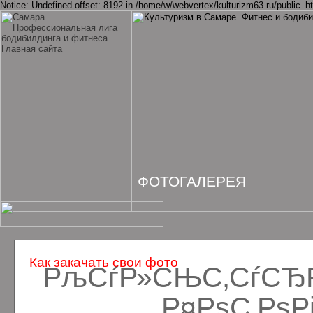
Notice: Undefined offset: 8192 in /home/w/webvertex/kulturizm63.ru/public_ht
ФОТОГАЛЕРЕЯ
Как закачать свои фото
РљСѓР»СЊС‚СѓСЂРё
Р¤РѕС‚Рѕ