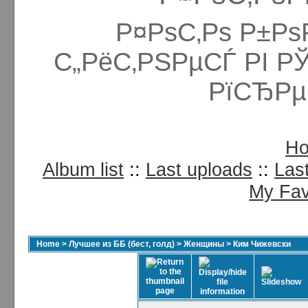
Р¤РѕС‚Рѕ Р±Рѕ
С„РёС‚РЅРµСЃ РІ Р
РїСЂРµ
H
Album list
::
Last uploads
::
Las
My Fav
Home
>
Лучшее из ББ (бест, голд)
>
Женщины
>
Ким Чижевски