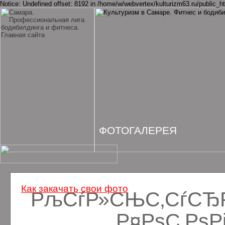
Notice: Undefined offset: 8192 in /home/w/webvertex/kulturizm63.ru/public_ht
ФОТОГАЛЕРЕЯ
Как закачать свои фото
РљСѓР»СЊС‚СѓСЂРё
Р¤РѕС‚Рѕ