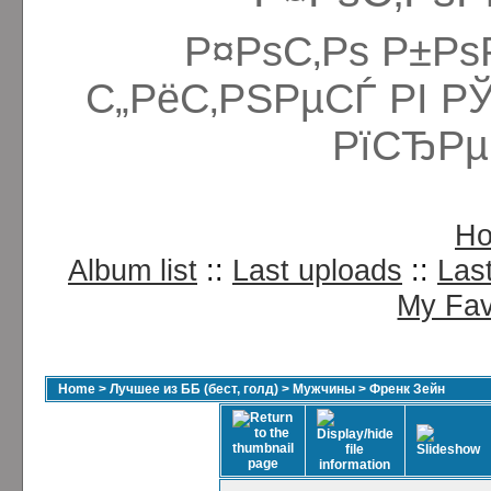
Р¤РѕС‚Рѕ Р±Рѕ
С„РёС‚РЅРµСЃ РІ Р
РїСЂРµ
H
Album list
::
Last uploads
::
Las
My Fav
Home
>
Лучшее из ББ (бест, голд)
>
Мужчины
>
Френк Зейн