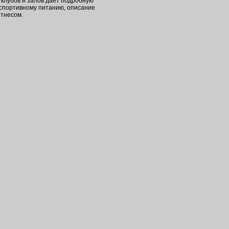
клубов и залов дает подробную
 спортивному питанию, описание
итнесом.