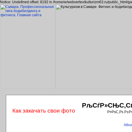
Notice: Undefined offset: 8192 in /home/w/webvertex/kulturizm63.ru/public_html/ga
РљСѓР»СЊС‚СѓС
Как закачать свои фото
Р¤РѕС‚Рѕ Р±Р
Album