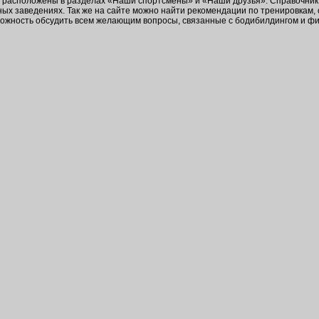
в расположены в разделах «Наши спортсмены» и «Наши друзья». Справочник 
ых заведениях. Так же на сайте можно найти рекомендации по тренировкам,
зможность обсудить всем желающим вопросы, связанные с бодибилдингом и ф