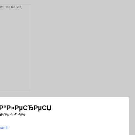
РіР°Р»РµСЂРµСЏ
µРґРµР»Р°РјРё
earch