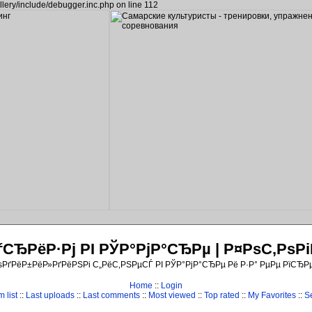
llery/include/debugger.inc.php on line 112
ЂРёР·Рј РІ РЎР°РјР°СЂРµ | Р¤РѕС‚Рѕ
ѕРґРёР±РёР»РґРёРЅРі С„РёС‚РЅРµСЃ РІ РЎР°РјР°СЂРµ Рё Р·Р° РµРµ РїСЂР
Home
::
Login
 list
::
Last uploads
::
Last comments
::
Most viewed
::
Top rated
::
My Favorites
::
S