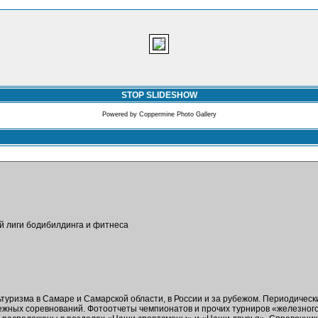
STOP SLIDESHOW
Powered by
Coppermine Photo Gallery
ой лиги бодибилдинга и фитнеса
ьтуризма в Самаре и Самарской области, в России и за рубежом. Периодичес
бежных соревнований. Фотоотчеты чемпионатов и прочих турниров «железног