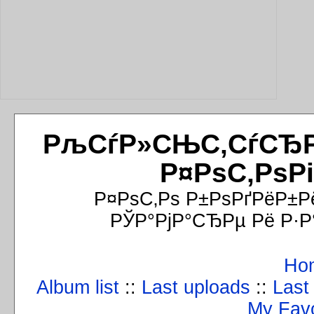
РљСѓР»СЊС‚СѓСЂРёР
Р¤РѕС‚РѕР
Р¤РѕС‚Рѕ Р±РѕРґРёР±Р
РЎР°РјР°СЂРµ Рё Р·Р
Ho
Album list
::
Last uploads
::
Last
My Favo