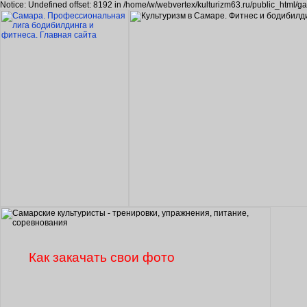
Notice: Undefined offset: 8192 in /home/w/webvertex/kulturizm63.ru/public_html/ga
Как закачать свои фото