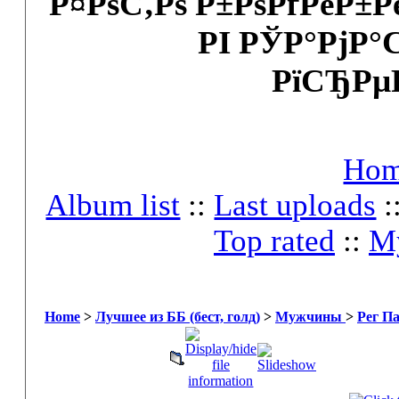
Р¤РѕС‚Рѕ Р±РѕРґРёР±
РІ РЎР°РјР°
РїСЂРµ
Ho
Album list
::
Last uploads
:
Top rated
::
My
Home
>
Лучшее из ББ (бест, голд)
>
Мужчины
>
Рег П