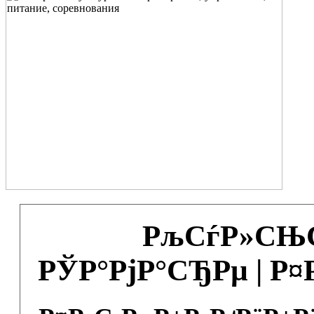
РљСѓР»СЊС
РЎР°РјР°СЂРµ | Р