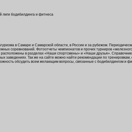
ой лиги бодибилдинга и фитнеса
ьтуризма в Самаре и Самарской области, в России и за рубежом. Периодичес
бежных соревнований. Фотоотчеты чемпионатов и прочих турниров «железног
в расположены в разделах «Наши спортсмены» и «Наши друзья». Справочник 
ых заведениях. Так же на сайте можно найти рекомендации по тренировкам,
зможность обсудить всем желающим вопросы, связанные с бодибилдингом и ф