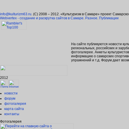
info@kulturizm63.ru
. (C) 2008 – 2012. «Культуризм в Самаре» проект Самарск
Webvertex - создание и раскрутка сайтов в Самаре
.
Разное
.
Публикации
На сайте публикуются новости кул
региональных, российских и зару
фотогалерее. Анкеты культуристо
информацию о самарских спортивн
упражнений и т.д. Форум дает во
2012
новости
форум
фотогалерея
карта сайта
контакты
Фотогалерея