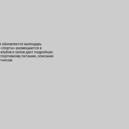
ки обновляется календарь
о спорта» размещаются в
клубов и залов дает подробную
 спортивному питанию, описание
итнесом.