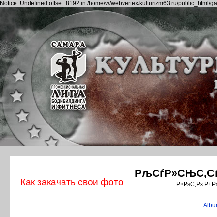
Notice: Undefined offset: 8192 in /home/w/webvertex/kulturizm63.ru/public_html/ga
РљСѓР»СЊС‚СѓС
Как закачать свои фото
Р¤РѕС‚Рѕ Р±Р
Album