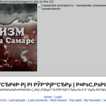
llery/include/debugger.inc.php on line 112
ЂРёР·Рј РІ РЎР°РјР°СЂРµ | Р¤РѕС‚Рѕ
ѕРґРёР±РёР»РґРёРЅРі С„РёС‚РЅРµСЃ РІ РЎР°РјР°СЂРµ Рё Р·Р° РµРµ РїСЂР
Home
::
Login
 list
::
Last uploads
::
Last comments
::
Most viewed
::
Top rated
::
My Favorites
::
S