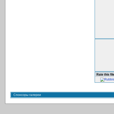
Rate this fil
Спонсоры галереи