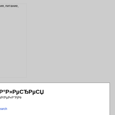
РіР°Р»РµСЂРµСЏ
µРґРµР»Р°РјРё
earch