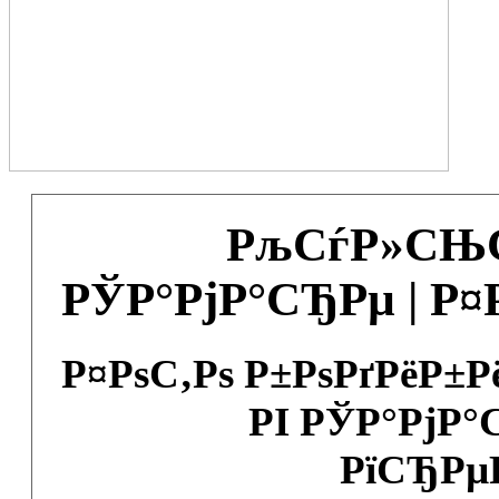
РљСѓР»СЊС
РЎР°РјР°СЂРµ | Р
Р¤РѕС‚Рѕ Р±РѕРґРёР±
РІ РЎР°РјР°
РїСЂРµ