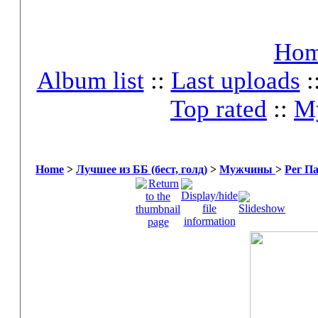
Ho
Album list
::
Last uploads
:
Top rated
::
My
Home
>
Лучшее из ББ (бест, голд)
>
Мужчины
>
Рег П