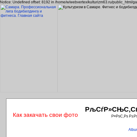
Notice: Undefined offset: 8192 in /home/w/webvertex/kulturizm63.ru/public_html/ga
РљСѓР»СЊС‚СѓС
Как закачать свои фото
Р¤РѕС‚Рѕ Р±Р
Album