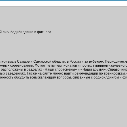
ой лиги бодибилдинга и фитнеса
ьтуризма в Самаре и Самарской области, в России и за рубежом. Периодичес
бежных соревнований. Фотоотчеты чемпионатов и прочих турниров «железног
в расположены в разделах «Наши спортсмены» и «Наши друзья». Справочник 
ых заведениях. Так же на сайте можно найти рекомендации по тренировкам,
зможность обсудить всем желающим вопросы, связанные с бодибилдингом и ф