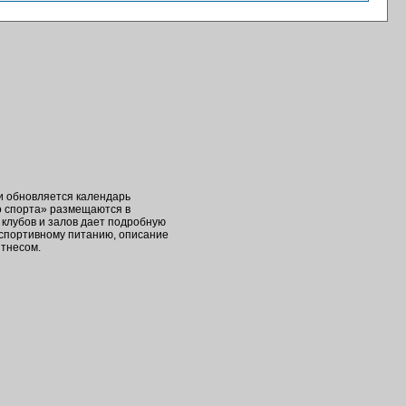
ки обновляется календарь
о спорта» размещаются в
клубов и залов дает подробную
 спортивному питанию, описание
итнесом.