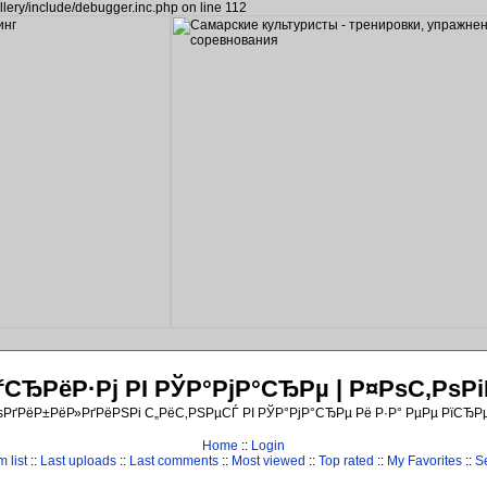
llery/include/debugger.inc.php on line 112
ЂРёР·Рј РІ РЎР°РјР°СЂРµ | Р¤РѕС‚Рѕ
ѕРґРёР±РёР»РґРёРЅРі С„РёС‚РЅРµСЃ РІ РЎР°РјР°СЂРµ Рё Р·Р° РµРµ РїСЂР
Home
::
Login
 list
::
Last uploads
::
Last comments
::
Most viewed
::
Top rated
::
My Favorites
::
S