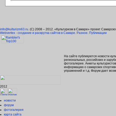
info@kulturizm63.ru
. (C) 2008 – 2012. «Культуризм в Самаре» проект Самарск
Webvertex - создание и раскрутка сайтов в Самаре
.
Разное
.
Публикации
На сайте публикуются новости кул
региональных, российских и зару
фотогалерее. Анкеты культуристо
информацию о самарских спортивн
упражнений и т.д. Форум дает во
2012
новости
форум
фотогалерея
карта сайта