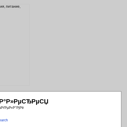
РіР°Р»РµСЂРµСЏ
µРґРµР»Р°РјРё
earch