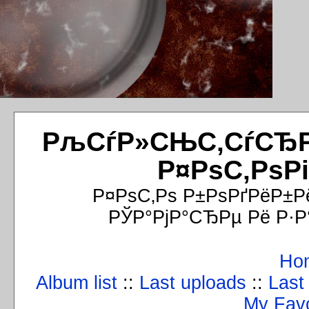
РљСѓР»СЊС‚СѓСЂРёР
Р¤РѕС‚РѕР
Р¤РѕС‚Рѕ Р±РѕРґРёР±Р
РЎР°РјР°СЂРµ Рё Р·Р
Ho
Album list
::
Last uploads
::
Last
My Favo