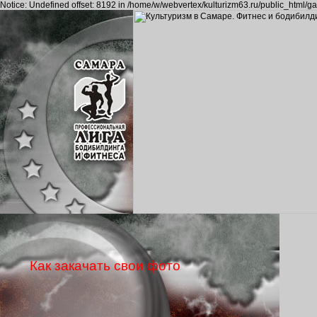
Notice: Undefined offset: 8192 in /home/w/webvertex/kulturizm63.ru/public_html/ga
Как закачать свои фото