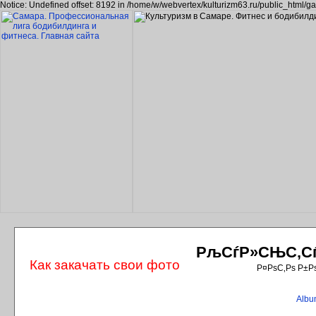
Notice: Undefined offset: 8192 in /home/w/webvertex/kulturizm63.ru/public_html/ga
РљСѓР»СЊС‚СѓС
Как закачать свои фото
Р¤РѕС‚Рѕ Р±Р
Album