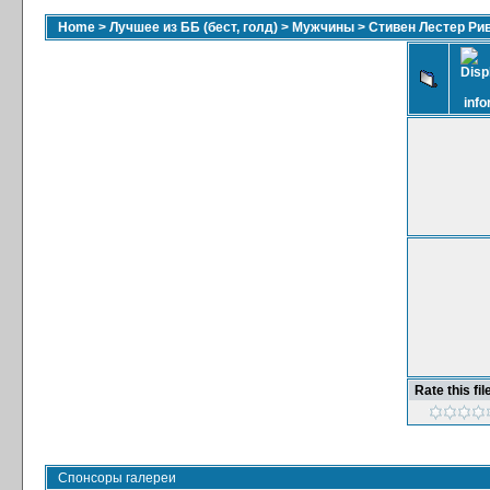
Home
>
Лучшее из ББ (бест, голд)
>
Мужчины
>
Стивен Лестер Ри
Rate this fil
Спонсоры галереи