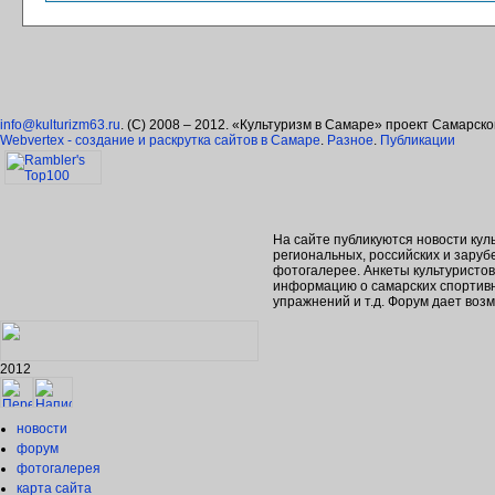
info@kulturizm63.ru
. (C) 2008 – 2012. «Культуризм в Самаре» проект Самарск
Webvertex - создание и раскрутка сайтов в Самаре
.
Разное
.
Публикации
На сайте публикуются новости кул
региональных, российских и зару
фотогалерее. Анкеты культуристо
информацию о самарских спортивн
упражнений и т.д. Форум дает во
2012
новости
форум
фотогалерея
карта сайта