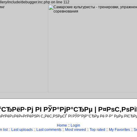
llery/include/debugger.inc.php on line 112
ЂРёР·Рј РІ РЎР°РјР°СЂРµ | Р¤РѕС‚Рѕ
ѕРґРёР±РёР»РґРёРЅРі С„РёС‚РЅРµСЃ РІ РЎР°РјР°СЂРµ Рё Р·Р° РµРµ РїСЂР
Home
::
Login
 list
::
Last uploads
::
Last comments
::
Most viewed
::
Top rated
::
My Favorites
::
S