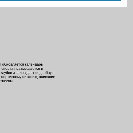
ки обновляется календарь
о спорта» размещаются в
клубов и залов дает подробную
 спортивному питанию, описание
итнесом.