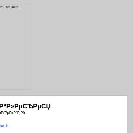
РіР°Р»РµСЂРµСЏ
µРґРµР»Р°РјРё
earch