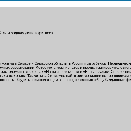
ой лиги бодибилдинга и фитнеса
ьтуризма в Самаре и Самарской области, в России и за рубежом. Периодичес
бежных соревнований. Фотоотчеты чемпионатов и прочих турниров «железног
в расположены в разделах «Наши спортсмены» и «Наши друзья». Справочник 
ых заведениях. Так же на сайте можно найти рекомендации по тренировкам,
зможность обсудить всем желающим вопросы, связанные с бодибилдингом и ф