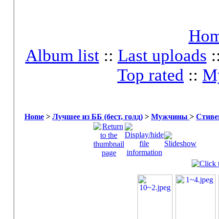
Ho
Album list
::
Last uploads
:
Top rated
::
My
Home
>
Лучшее из ББ (бест, голд)
>
Мужчины
>
Стиве