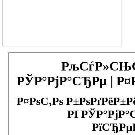
РљСѓР»СЊС
РЎР°РјР°СЂРµ | Р
Р¤РѕС‚Рѕ Р±РѕРґРёР±
РІ РЎР°РјР°
РїСЂРµ