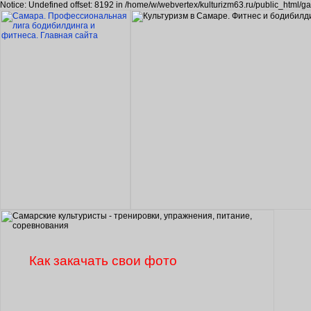
Notice: Undefined offset: 8192 in /home/w/webvertex/kulturizm63.ru/public_html/ga
Как закачать свои фото