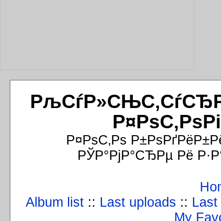
РљСѓР»СЊС‚СѓСЂРёР
Р¤РѕС‚РѕР
Р¤РѕС‚Рѕ Р±РѕРґРёР±Р
РЎР°РјР°СЂРµ Рё Р·Р
Ho
Album list
::
Last uploads
::
Last
My Favo