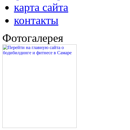
упражнений и т.д. Фо
обсудить всем желающ
бодибилдингом и фитн
2012
новости
форум
фотогалерея
карта сайта