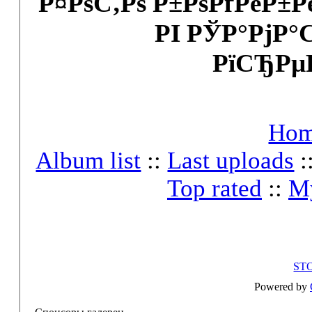
Р¤РѕС‚Рѕ Р±РѕРґРёР±
РІ РЎР°РјР°
РїСЂРµ
Ho
Album list
::
Last uploads
:
Top rated
::
My