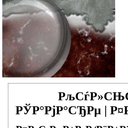
РљСѓР»СЊС
РЎР°РјР°СЂРµ | Р