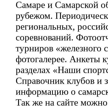
info@kulturizm63.ru
. (C) 
Самаре» проект Самарско
Webvertex - создание и ра
Разное
.
Публикации
На сайте публикуются 
Самаре и Самарской об
рубежом. Периодическ