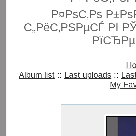
Р¤РѕС‚Рѕ Р±Рѕ
С„РёС‚РЅРµСЃ РІ Р
РїСЂРµ
H
Album list
::
Last uploads
::
Las
My Fav