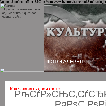
Notice: Undefined offset: 8192 in /home/w/webvertex/kulturizm63.ru/public_ht
ФОТОГАЛЕРЕЯ
Как закачать свои фото
РљСѓР»СЊС‚СѓСЂРё
Р¤РѕС‚Рѕ