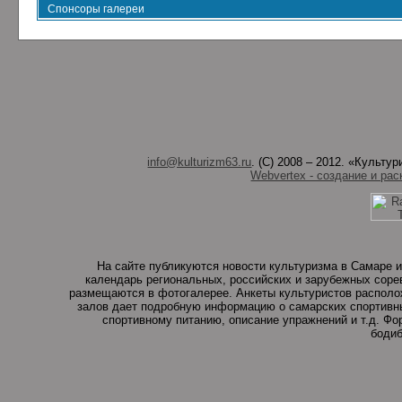
Спонсоры галереи
info@kulturizm63.ru
. (C) 2008 – 2012. «Культ
Webvertex - создание и рас
На сайте публикуются новости культуризма в Самаре и
календарь региональных, российских и зарубежных соре
размещаются в фотогалерее. Анкеты культуристов располо
залов дает подробную информацию о самарских спортивны
спортивному питанию, описание упражнений и т.д. Ф
бодиб