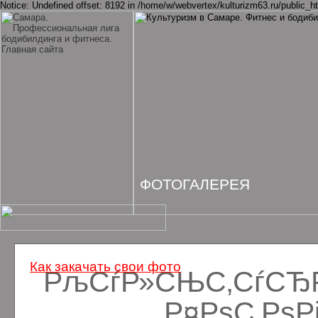
Notice: Undefined offset: 8192 in /home/w/webvertex/kulturizm63.ru/public_ht
ФОТОГАЛЕРЕЯ
Как закачать свои фото
РљСѓР»СЊС‚СѓСЂРё
Р¤РѕС‚Рѕ