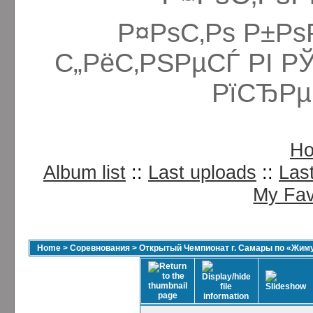
Р¤РѕС‚Рѕ Р±Рѕ
С„РёС‚РЅРµСЃ РІ Р
РїСЂРµ
H
Album list
::
Last uploads
::
Las
My Fav
Home
>
Соревнования
>
Открытый Чемпионат г. Самары по «Жиму