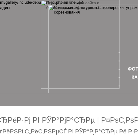
ml/gallery/include/debugger.inc.php on line 112
ФОТ
КА
РёР·Рј РІ РЎР°РјР°СЂРµ | Р¤РѕС‚Р
РёРЅРі С„РёС‚РЅРµСЃ РІ РЎР°РјР°СЂРµ Рё Р·