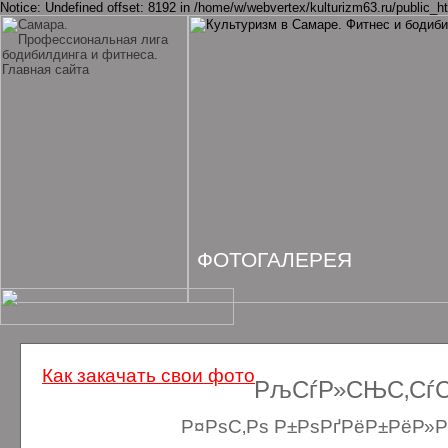
Notice: Undefined offset: 8192 in /home/w/webvertex/kulturizm63.ru/public_ht
ФОТОГАЛЕРЕЯ
Как закачать свои фото
РљСѓР»СЊС‚СѓСЂ
Р¤РѕС‚Рѕ Р±РѕРґРёР±РёР»Рґ