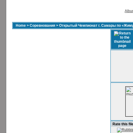
Album
Home
>
Соревнования
>
Открытый Чемпионат г. Самары по «Жиму
Rate this fil