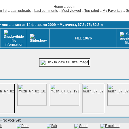
Home
::
Login
 list
::
Last uploads
::
Last comments
::
Most viewed
::
Top rated
::
My Favorites
::
S
 лежа штанги» 14 февраля 2009
>
Мужчины, 67,5; 75; 82,5 кг
FILE 19/76
e
(No vote yet)