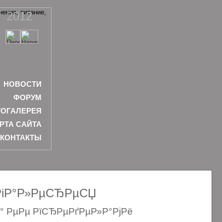
2012
НОВОСТИ
ФОРУМ
ОГАЛЕРЕЯ
РТА САЙТА
КОНТАКТЫ
ѕРіР°Р»РµСЂРµСЏ
Р° РµРµ РїСЂРµРґРµР»Р°РјРё