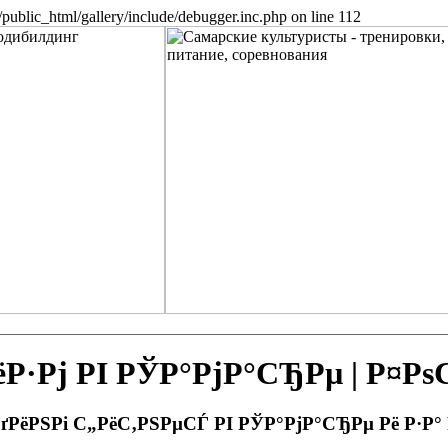
public_html/gallery/include/debugger.inc.php on line 112
Рј РІ РЎР°РјР°СЂРµ | Р¤Р
РґРёРЅРі С„РёС‚РЅРµСЃ РІ РЎР°РјР°СЂРµ Рё Р·Р°