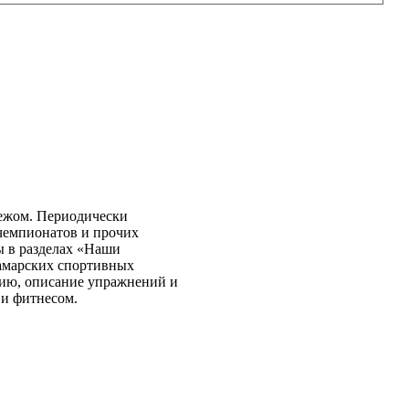
бежом. Периодически
чемпионатов и прочих
ы в разделах «Наши
самарских спортивных
нию, описание упражнений и
 и фитнесом.