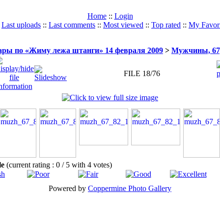
Home
::
Login
:
Last uploads
::
Last comments
::
Most viewed
::
Top rated
::
My Favori
ры по «Жиму лежа штанги» 14 февраля 2009
>
Мужчины, 67,5
FILE 18/76
ile
(current rating : 0 / 5 with 4 votes)
Powered by
Coppermine Photo Gallery