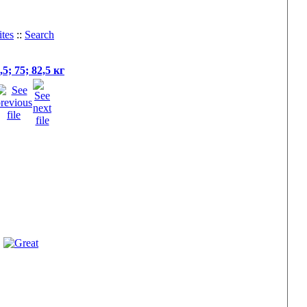
tes
::
Search
; 75; 82,5 кг