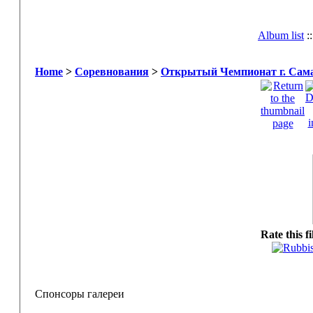
Album list
:
Home
>
Соревнования
>
Открытый Чемпионат г. Сама
Rate this f
Спонсоры галереи