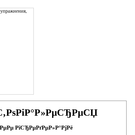
ѕС‚РѕРіР°Р»РµСЂРµСЏ
 РµРµ РїСЂРµРґРµР»Р°РјРё