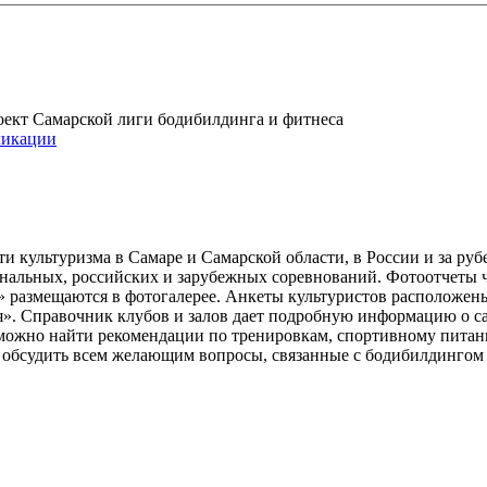
проект Самарской лиги бодибилдинга и фитнеса
икации
и культуризма в Самаре и Самарской области, в России и за ру
ональных, российских и зарубежных соревнований. Фотоотчеты 
» размещаются в фотогалерее. Анкеты культуристов расположен
». Справочник клубов и залов дает подробную информацию о 
е можно найти рекомендации по тренировкам, спортивному пита
ь обсудить всем желающим вопросы, связанные с бодибилдингом