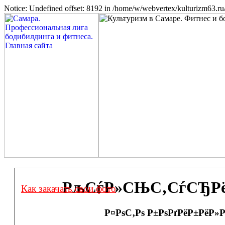
Notice: Undefined offset: 8192 in /home/w/webvertex/kulturizm63.ru/
РљСѓР»СЊС‚СѓСЂРёР·
Как закачать свои фото
Р¤РѕС‚Рѕ Р±РѕРґРёР±РёР»