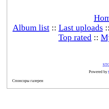
Ho
Album list
::
Last uploads
:
Top rated
::
My
ST
Powered by
Спонсоры галереи