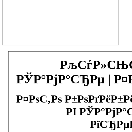
РљСѓР»СЊС
РЎР°РјР°СЂРµ | Р
Р¤РѕС‚Рѕ Р±РѕРґРёР±
РІ РЎР°РјР°
РїСЂРµ