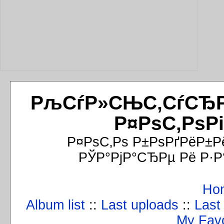
РљСѓР»СЊС‚СѓСЂРёР
Р¤РѕС‚РѕР
Р¤РѕС‚Рѕ Р±РѕРґРёР±Р
РЎР°РјР°СЂРµ Рё Р·Р
Ho
Album list
::
Last uploads
::
Last
My Favo