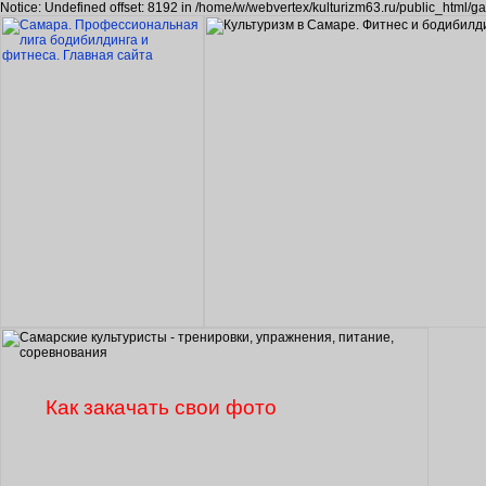
Notice: Undefined offset: 8192 in /home/w/webvertex/kulturizm63.ru/public_html/ga
Как закачать свои фото