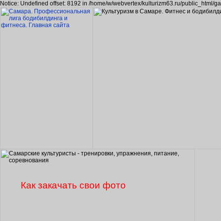
Notice: Undefined offset: 8192 in /home/w/webvertex/kulturizm63.ru/public_html/ga
Как закачать свои фото