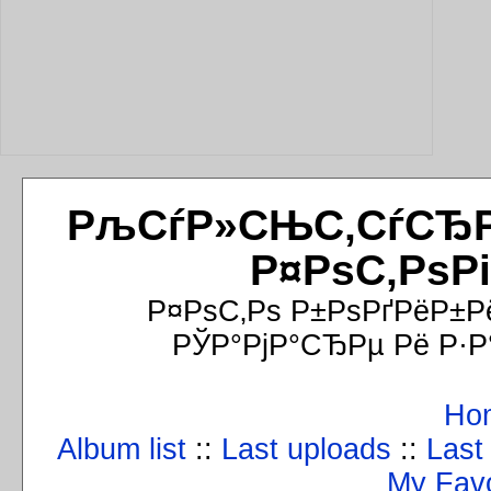
РљСѓР»СЊС‚СѓСЂРёР
Р¤РѕС‚РѕР
Р¤РѕС‚Рѕ Р±РѕРґРёР±Р
РЎР°РјР°СЂРµ Рё Р·Р
Ho
Album list
::
Last uploads
::
Last
My Favo