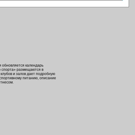
ки обновляется календарь
о спорта» размещаются в
клубов и залов дает подробную
 спортивному питанию, описание
итнесом.