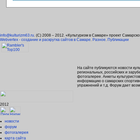
info@kulturizm63.ru
. (C) 2008 – 2012. «Культуризм в Самаре» проект Самарск
Webvertex - создание и раскрутка сайтов в Самаре
.
Разное
.
Публикации
На сайте публикуются новости кул
региональных, российских и зару
фотогалерее. Анкеты культуристо
информацию о самарских спортивн
упражнений и т.д. Форум дает во
2012
новости
форум
фотогалерея
карта сайта