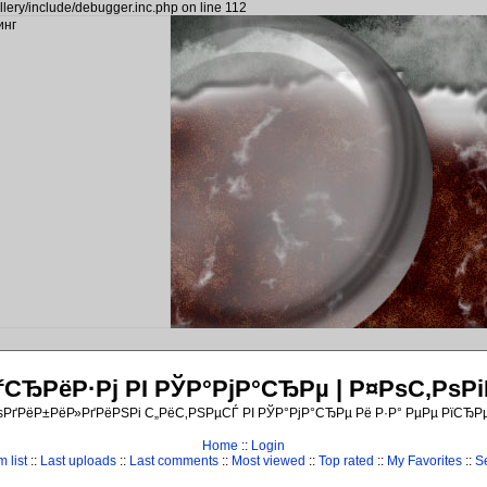
llery/include/debugger.inc.php on line 112
ЂРёР·Рј РІ РЎР°РјР°СЂРµ | Р¤РѕС‚Рѕ
ѕРґРёР±РёР»РґРёРЅРі С„РёС‚РЅРµСЃ РІ РЎР°РјР°СЂРµ Рё Р·Р° РµРµ РїСЂР
Home
::
Login
 list
::
Last uploads
::
Last comments
::
Most viewed
::
Top rated
::
My Favorites
::
S