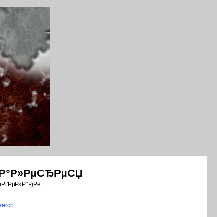
РіР°Р»РµСЂРµСЏ
µРґРµР»Р°РјРё
earch