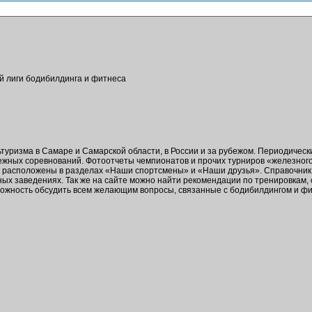
ой лиги бодибилдинга и фитнеса
ьтуризма в Самаре и Самарской области, в России и за рубежом. Периодичес
бежных соревнований. Фотоотчеты чемпионатов и прочих турниров «железног
в расположены в разделах «Наши спортсмены» и «Наши друзья». Справочник 
ых заведениях. Так же на сайте можно найти рекомендации по тренировкам,
зможность обсудить всем желающим вопросы, связанные с бодибилдингом и ф