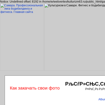
Notice: Undefined offset: 8192 in /home/w/webvertex/kulturizm63.ru/public_html/ga
РљСѓР»СЊС‚СѓС
Как закачать свои фото
Р¤РѕС‚Рѕ Р±Р
Album