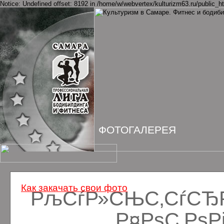
Notice: Undefined offset: 8192 in /home/w/webvertex/kulturizm63.ru/public_ht
ФОТОГАЛЕРЕЯ
Как закачать свои фото
РљСѓР»СЊС‚СѓСЂРё
Р¤РѕС‚Рѕ