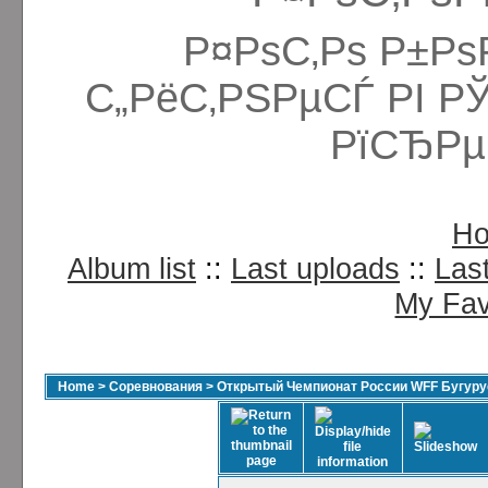
Р¤РѕС‚Рѕ Р±Рѕ
С„РёС‚РЅРµСЃ РІ Р
РїСЂРµ
H
Album list
::
Last uploads
::
Las
My Fav
Home
>
Соревнования
>
Открытый Чемпионат России WFF Бугурус