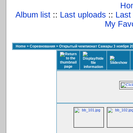
Ho
Album list
::
Last uploads
::
Last
My Favo
Home
>
Соревнования
>
Открытый чемпионат Самары 3 ноября 2