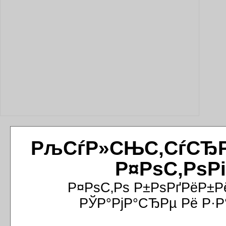
РљСѓР»СЊС‚СѓСЂРёР
Р¤РѕС‚РѕР
Р¤РѕС‚Рѕ Р±РѕРґРёР±Р
РЎР°РјР°СЂРµ Рё Р·Р