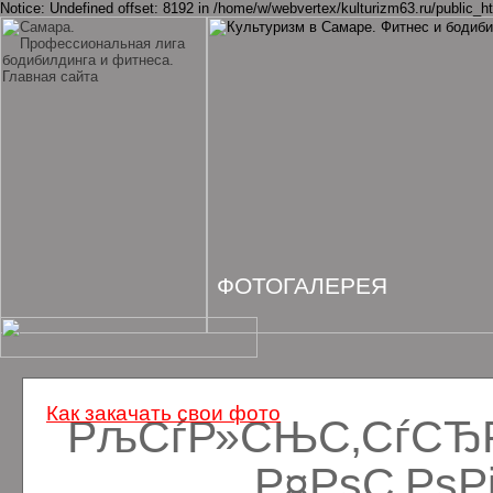
Notice: Undefined offset: 8192 in /home/w/webvertex/kulturizm63.ru/public_ht
ФОТОГАЛЕРЕЯ
Как закачать свои фото
РљСѓР»СЊС‚СѓСЂРё
Р¤РѕС‚Рѕ