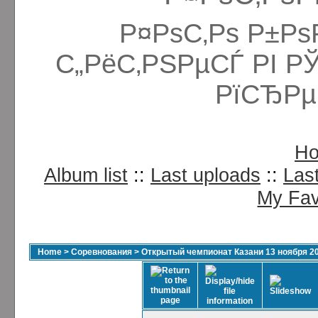
Р¤РѕС‚Рѕ Р±Рѕ
С„РёС‚РЅРµСЃ РІ Р
РїСЂРµ
H
Album list
::
Last uploads
::
Las
My Fav
Home
>
Соревнования
>
Открытый чемпионат Казани 13 ноября 2