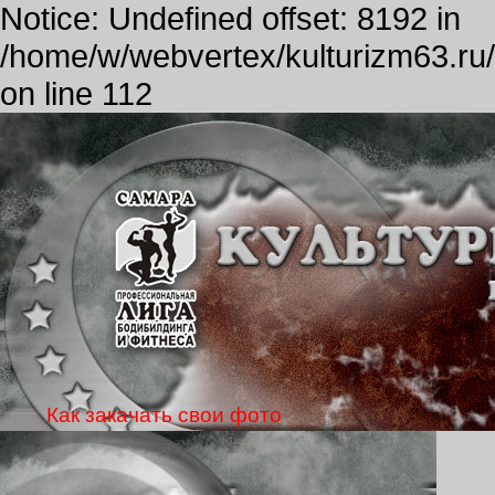
Notice: Undefined offset: 8192 in
/home/w/webvertex/kulturizm63.ru/p
on line 112
Как закачать свои фото