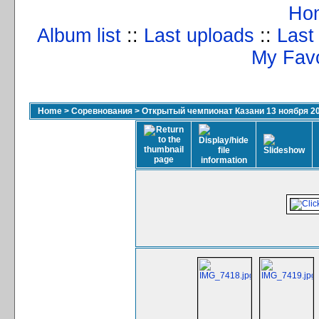
Ho
Album list
::
Last uploads
::
Last
My Favo
Home
>
Соревнования
>
Открытый чемпионат Казани 13 ноября 2