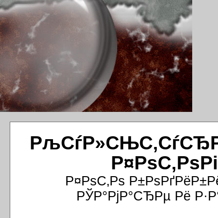
РљСѓР»СЊС‚СѓСЂРёР
Р¤РѕС‚РѕР
Р¤РѕС‚Рѕ Р±РѕРґРёР±Р
РЎР°РјР°СЂРµ Рё Р·Р