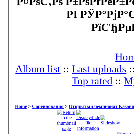
Р¤РѕС‚Рѕ Р±РѕРґРёР±
РІ РЎР°РјР°
РїСЂРµ
Ho
Album list
::
Last uploads
:
Top rated
::
My
Home
>
Соревнования
>
Открытый чемпионат Казани 