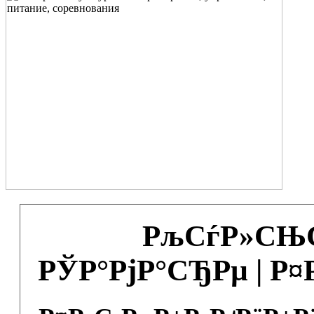
РљСѓР»СЊС
РЎР°РјР°СЂРµ | Р