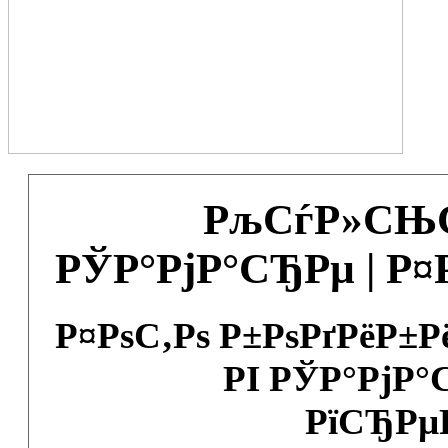
РљСѓР»СЊС
РЎР°РјР°СЂРµ | Р
Р¤РѕС‚Рѕ Р±РѕРґРёР±
РІ РЎР°РјР°
РїСЂРµ