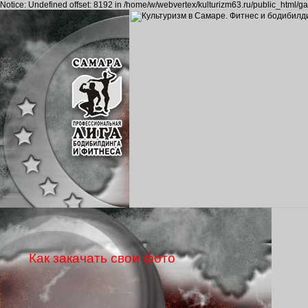
Notice: Undefined offset: 8192 in /home/w/webvertex/kulturizm63.ru/public_html/ga
Как закачать свои фото