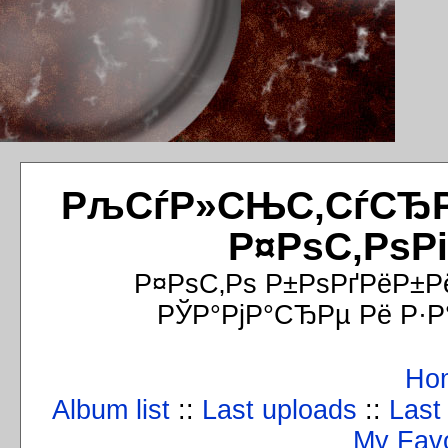
РљСѓР»СЊС‚СѓСЂРёР
Р¤РѕС‚РѕР
Р¤РѕС‚Рѕ Р±РѕРґРёР±Р
РЎР°РјР°СЂРµ Рё Р·Р
Ho
Album list
::
Last uploads
::
Last
My Favo