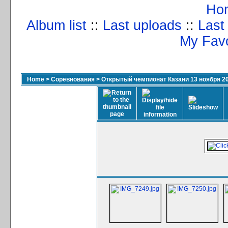
Ho
Album list
::
Last uploads
::
Last
My Favo
Home
>
Соревнования
>
Открытый чемпионат Казани 13 ноября 2