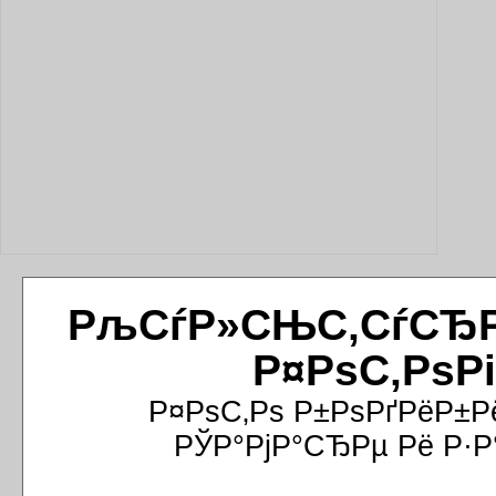
РљСѓР»СЊС‚СѓСЂРёР
Р¤РѕС‚РѕР
Р¤РѕС‚Рѕ Р±РѕРґРёР±Р
РЎР°РјР°СЂРµ Рё Р·Р