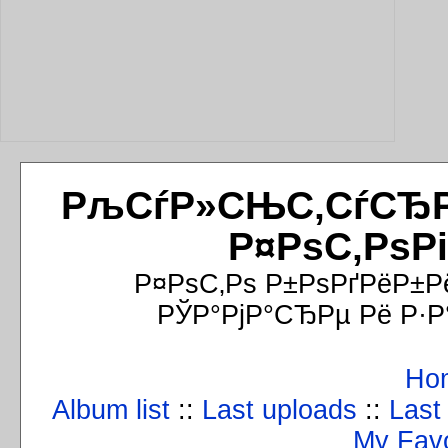
РљСѓР»СЊС‚СѓСЂРёР
Р¤РѕС‚РѕР
Р¤РѕС‚Рѕ Р±РѕРґРёР±Р
РЎР°РјР°СЂРµ Рё Р·Р
Ho
Album list
::
Last uploads
::
Last
My Favo