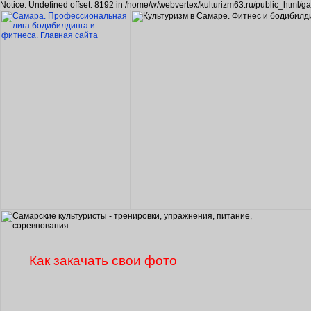
Notice: Undefined offset: 8192 in /home/w/webvertex/kulturizm63.ru/public_html/ga
Как закачать свои фото