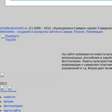
info@kulturizm63.ru
. (C) 2008 – 2012. «Культуризм в Самаре» проект Самарск
Webvertex - создание и раскрутка сайтов в Самаре
.
Разное
.
Публикации
На сайте публикуются новости кул
региональных, российских и зару
фотогалерее. Анкеты культуристо
информацию о самарских спортивн
упражнений и т.д. Форум дает во
2012
новости
форум
фотогалерея
карта сайта