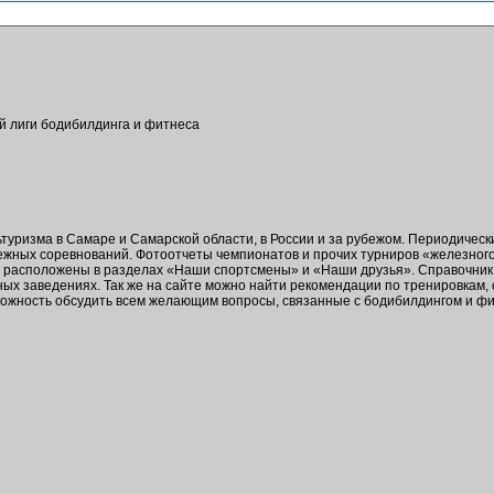
ой лиги бодибилдинга и фитнеса
ьтуризма в Самаре и Самарской области, в России и за рубежом. Периодичес
бежных соревнований. Фотоотчеты чемпионатов и прочих турниров «железног
в расположены в разделах «Наши спортсмены» и «Наши друзья». Справочник 
ых заведениях. Так же на сайте можно найти рекомендации по тренировкам,
зможность обсудить всем желающим вопросы, связанные с бодибилдингом и ф