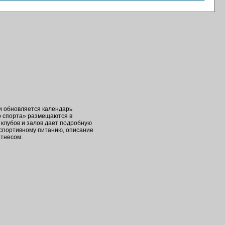
ки обновляется календарь
о спорта» размещаются в
клубов и залов дает подробную
 спортивному питанию, описание
итнесом.