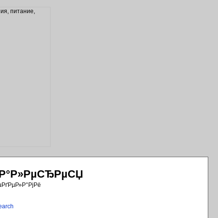
РіР°Р»РµСЂРµСЏ
µРґРµР»Р°РјРё
earch