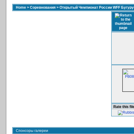
Home
>
Соревнования
>
Открытый Чемпионат России WFF Бугурус
Rate this fil
Спонсоры галереи