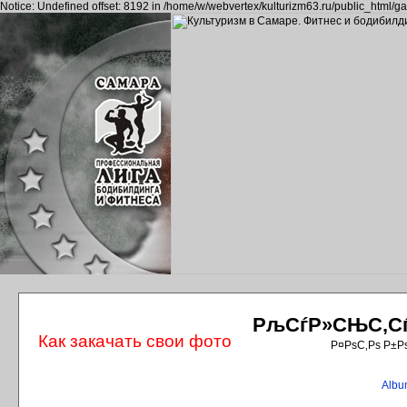
Notice: Undefined offset: 8192 in /home/w/webvertex/kulturizm63.ru/public_html/ga
РљСѓР»СЊС‚СѓС
Как закачать свои фото
Р¤РѕС‚Рѕ Р±Р
Album