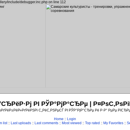
llery/include/debugger.inc.php on line 112
ЂРёР·Рј РІ РЎР°РјР°СЂРµ | Р¤РѕС‚Рѕ
ѕРґРёР±РёР»РґРёРЅРі С„РёС‚РЅРµСЃ РІ РЎР°РјР°СЂРµ Рё Р·Р° РµРµ РїСЂР
Home
::
Login
 list
::
Last uploads
::
Last comments
::
Most viewed
::
Top rated
::
My Favorites
::
S