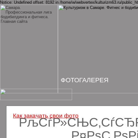
Notice: Undefined offset: 8192 in /home/w/webvertex/kulturizm63.ru/public_ht
ФОТОГАЛЕРЕЯ
Как закачать свои фото
РљСѓР»СЊС‚СѓСЂРё
Р¤РѕС‚Рѕ