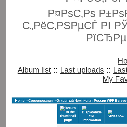
Р¤РѕС‚Рѕ Р±Рѕ
С„РёС‚РЅРµСЃ РІ Р
РїСЂРµ
H
Album list
::
Last uploads
::
Las
My Fav
Home
>
Соревнования
>
Открытый Чемпионат России WFF Бугурус