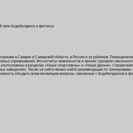
ой лиги бодибилдинга и фитнеса
ьтуризма в Самаре и Самарской области, в России и за рубежом. Периодичес
бежных соревнований. Фотоотчеты чемпионатов и прочих турниров «железног
в расположены в разделах «Наши спортсмены» и «Наши друзья». Справочник 
ых заведениях. Так же на сайте можно найти рекомендации по тренировкам,
зможность обсудить всем желающим вопросы, связанные с бодибилдингом и ф