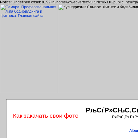
Notice: Undefined offset: 8192 in /home/w/webvertex/kulturizm63.ru/public_html/ga
РљСѓР»СЊС‚СѓС
Как закачать свои фото
Р¤РѕС‚Рѕ Р±Р
Album