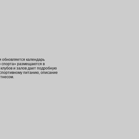
ки обновляется календарь
о спорта» размещаются в
клубов и залов дает подробную
 спортивному питанию, описание
итнесом.