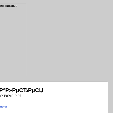
РіР°Р»РµСЂРµСЏ
µРґРµР»Р°РјРё
earch