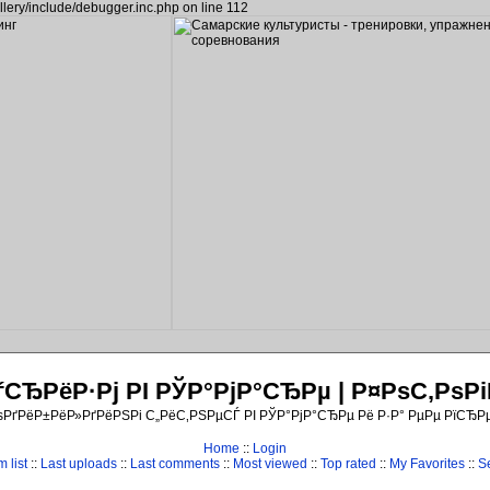
llery/include/debugger.inc.php on line 112
ЂРёР·Рј РІ РЎР°РјР°СЂРµ | Р¤РѕС‚Рѕ
ѕРґРёР±РёР»РґРёРЅРі С„РёС‚РЅРµСЃ РІ РЎР°РјР°СЂРµ Рё Р·Р° РµРµ РїСЂР
Home
::
Login
 list
::
Last uploads
::
Last comments
::
Most viewed
::
Top rated
::
My Favorites
::
S