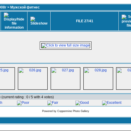
008г
>
Мужской фитнес
FILE 27/41
e
(current rating : 0 / 5 with 4 votes)
Powered by
Coppermine Photo Gallery