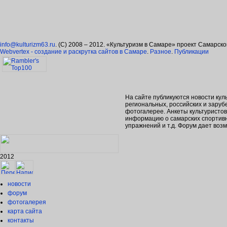
info@kulturizm63.ru
. (C) 2008 – 2012. «Культуризм в Самаре» проект Самарск
Webvertex - создание и раскрутка сайтов в Самаре
.
Разное
.
Публикации
На сайте публикуются новости кул
региональных, российских и зару
фотогалерее. Анкеты культуристо
информацию о самарских спортивн
упражнений и т.д. Форум дает во
2012
новости
форум
фотогалерея
карта сайта
контакты