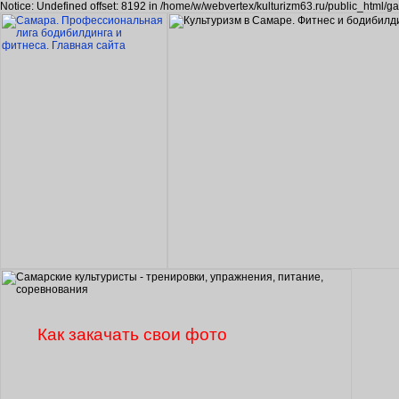
Notice: Undefined offset: 8192 in /home/w/webvertex/kulturizm63.ru/public_html/ga
Как закачать свои фото