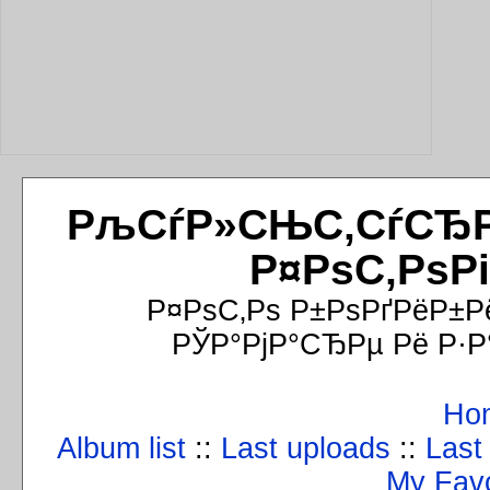
РљСѓР»СЊС‚СѓСЂРёР
Р¤РѕС‚РѕР
Р¤РѕС‚Рѕ Р±РѕРґРёР±Р
РЎР°РјР°СЂРµ Рё Р·Р
Ho
Album list
::
Last uploads
::
Last
My Favo