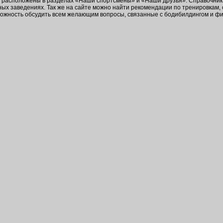
в расположены в разделах «Наши спортсмены» и «Наши друзья». Справочник 
ых заведениях. Так же на сайте можно найти рекомендации по тренировкам,
зможность обсудить всем желающим вопросы, связанные с бодибилдингом и ф