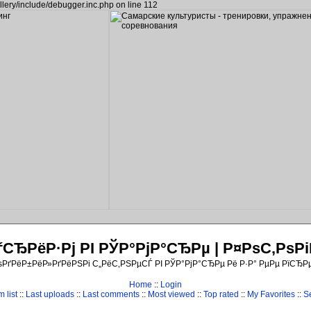
llery/include/debugger.inc.php on line 112
ЂРёР·Рј РІ РЎР°РјР°СЂРµ | Р¤РѕС‚Рѕ
ѕРґРёР±РёР»РґРёРЅРі С„РёС‚РЅРµСЃ РІ РЎР°РјР°СЂРµ Рё Р·Р° РµРµ РїСЂР
Home
::
Login
 list
::
Last uploads
::
Last comments
::
Most viewed
::
Top rated
::
My Favorites
::
S